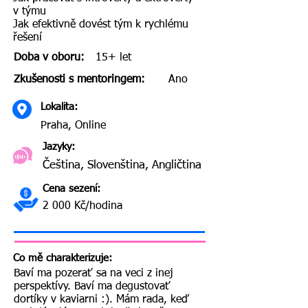
v týmu
Jak efektivně dovést tým k rychlému
řešení
Doba v oboru:
15+ let
Zkušenosti s mentoringem:
Ano
Lokalita:
Praha, Online
Jazyky:
Čeština, Slovenština, Angličtina
Cena sezení:
2 000 Kč/hodina
Co mě charakterizuje:
Baví ma pozerať sa na veci z inej
perspektívy. Baví ma degustovať
dortíky v kaviarni :). Mám rada, keď