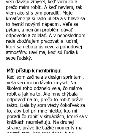
veci dávajú zmysel, keď viem čo a
prečo mám robiť. A keď neviem, tak
viem ako si s tým poradiť. Moje
kreatívne ja si rado ulieta a v hlave sa
to hemží novými nápadmi. Veľa sa
pýtam, a nemám problém dávať
odpovede a zdielať. A v neposlednom
rade zbožňujem pracovať s ľuďmi,
ktorí sa neboja úsmevu a pohodovej
atmosféry. Baví ma, keď sú ľudia k
sebe ľudský.
Můj p
řístup k mentoringu:
Keď som začínala s design sprintami,
veľa vecí mi nedávalo zmysel. Na
školení toho odznelo vela, čo máme
robit a jak na to. Ale mne chýbala
odpoveď na to, prečo to robiť práve
takto. Dala by som vtedy čokoľvek za
to, aby bol pri mne niekto, kto mi
poradí čo robiť v situáciách, ktoré sa v
knižkách nezmieňujú. Na druhej
strane, práve tie ťažké momenty ma