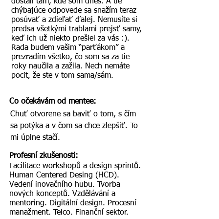
dostali tam, kde som dnes. A tie
chýbajúce odpovede sa snažím teraz
posúvať a zdieľať ďalej. Nemusíte si
predsa všetkými trablami prejsť samy,
keď ich už niekto prešiel za vás :).
Rada budem vašim “parťákom” a
prezradím všetko, čo som sa za tie
roky naučila a zažila. Nech nemáte
pocit, že ste v tom sama/sám.
Co očekávám od mentee:
Chuť otvorene sa baviť o tom, s čím
sa potýka a v čom sa chce zlepšiť. To
mi úplne stačí.
Profesní zkušenosti:
Facilitace workshopů a design sprintů.
Human Centered Desing (HCD).
Vedení inovačního hubu. Tvorba
nových konceptů. Vzdělávání a
mentoring. Digitální design. Procesní
manažment. Telco. Finanční sektor.