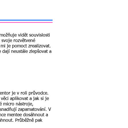
možňuje vidět souvislosti
it svoje rozvětvené
 mi je pomoct zrealizovat.
e dají neustále zlepšovat a
ntor je v roli průvodce.
ěci aplikovat a jak si je
 micro nástroje,
usnadňují zapamatování. V
chce mentee dosáhnout a
áhnout. Průběžně pak