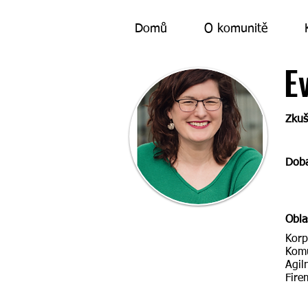
Domů
O komunitě
E
< Back
Zkuš
Dob
Obla
Korp
Komu
Agil
Fire