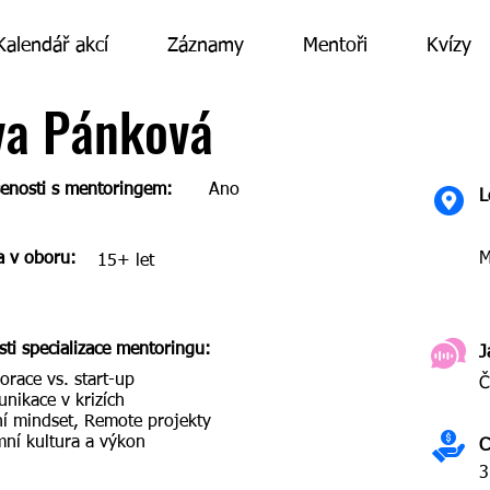
Kalendář akcí
Záznamy
Mentoři
Kvízy
va Pánková
enosti s mentoringem:
Ano
L
a v oboru:
M
15+ let
sti specializace mentoringu:
J
orace vs. start-up
Č
nikace v krizích
ní mindset, Remote projekty
mní kultura a výkon
C
3