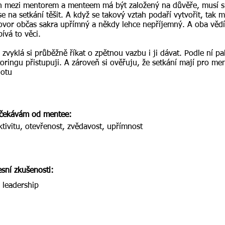
h mezi mentorem a menteem má být založený na důvěře, musí s
se na setkání těšit. A když se takový vztah podaří vytvořit, tak
ovor občas sakra upřímný a někdy lehce nepříjemný. A oba vědí,
ívá to věci.
zvyklá si průběžně říkat o zpětnou vazbu i ji dávat. Podle ní pa
oringu přistupuji. A zároveň si ověřuju, že setkání mají pro m
otu
čekávám od mentee:
ktivitu, otevřenost, zvědavost, upřímnost
esní zkušenosti:
 leadership