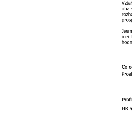
Vzta
oba 
rozh
prosp
Jsem 
ment
hodn
Co o
Proa
Prof
HR a