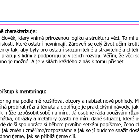
ě charakterizuje:
 člověk, který vnímá přirozenou logiku a strukturu věcí. To mi u
islosti, které ostatní nevnímají. Zároveň se celý život učím krot
nky tak, aby byly pro ostatní srozumitelné a stravitelné a chtěli
pracuji s lidmi a podporuju je v jejich rozvoji. Věřím, že věci s
hno je možné. A je v silách každého z nás k tomu přispět.
p
řístup k mentoringu:
oring má podle mě rozšiřovat obzory a nabízet nové pohledy. Me
há probírat různá témata a doplňuje je praktickými návody, jak v
ěk může uzpůsobit sobě na míru. Já osobně ráda používám různé
mátka, obrázky a metafory (často na míru dané situace), které 
adě delší spolupráce si během prvního setkání popíšeme, čeho 
, jak změnu změříme/rozpoznáme a jak se jí budeme snažit dos
dnocujeme, jak se přibližujeme cíli.