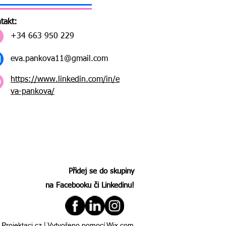
takt:
+34 663 950 229
eva.pankova11@gmail.com
https://www.linkedin.com/in/e
va-pankova/
Přidej se do skupiny
na Facebooku či Linkedinu!
Projektaci.cz.| Vytvořeno pomocí Wix.com