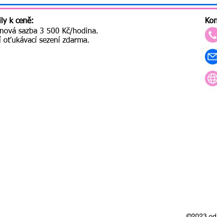
ily k ceně:
Kon
nová sazba 3 500 Kč/hodina.
í oťukávací sezení zdarma.
©2023 od 