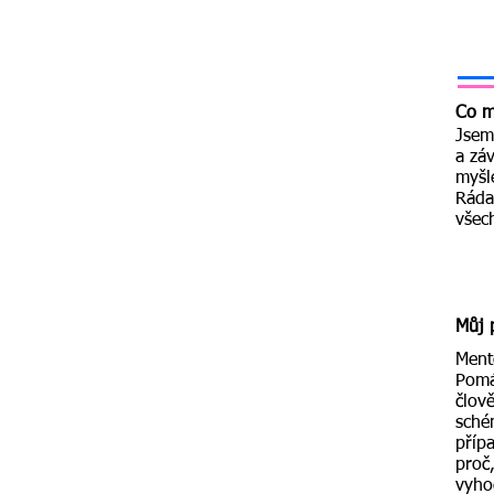
Co m
Jsem
a záv
myšle
Ráda 
všec
Můj 
Ment
Pomá
člov
sché
příp
proč
vyho