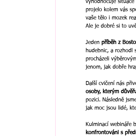
vyhodnocuje situace 
projelo kolem vás spo
vaše tělo i mozek rea
Ale je dobré si to uv
Jeden 
příběh z Bosto
hudebnic, a rozhodl 
procházeli výběrovým
jenom, jak dobře hraj
Další cvičení nás při
osoby, kterým důvěř
pozici. Následně jsme
jak moc jsou lidé, k
Kulminací webináře b
konfrontováni s před