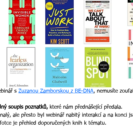
binář s 
Zuzanou Zamborskou
z BE-DNA
, nemusíte zoufat
dný soupis poznatků,
 které nám přednášející předala. 
alý, ale přesto byl webinář nabitý interakcí a na konci j
 fotce je přehled doporučených knih k tématu. 