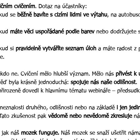
ičním cvičením
. Dotaz na účastníky: 
kud se 
běžně bavíte s cizími lidmi ve výtahu
, na autobuso
kud 
máte věci uspořádané podle barev
 nebo dodržujete s
kud si 
pravidelně vytváříte seznam úloh 
a máte radost z p
e.
kdo ne. Cvičení mělo hlubší význam. Mělo nás 
přivést k
věď byla krásně jednoduchá:
 spojuje nás naše odlišnost
. 
přirozeně dovedl k hlavnímu tématu webináře – předsud
 neznalosti druhého, odlišnosti nebo na základě 
i jen jed
 Tato zkušenost pak 
vědomě nebo nevědomě zkresluje
 ná
 jak náš 
mozek funguje.
 Náš mozek se snaží ušetřit nám