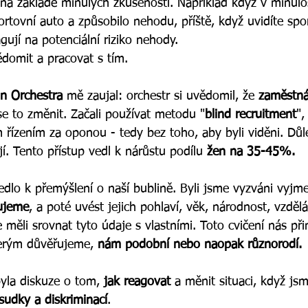
na základě minulých zkušeností. Například když v minulo
rtovní auto a způsobilo nehodu, příště, když uvidíte spo
gují na potenciální riziko nehody.
ědomit a pracovat s tím. 
n Orchestra 
mě zaujal: orchestr si uvědomil, že 
zaměstná
se to změnit. Začali používat metodu "
blind recruitment
",
 řízením za oponou - tedy bez toho, aby byli viděni. Důle
í. Tento přístup vedl k nárůstu podílu
 žen na 35-45%.
vedlo k přemýšlení o naší bublině. Byli jsme vyzváni vyjm
ujeme
, a poté uvést jejich pohlaví, věk, národnost, vzdělá
 měli srovnat tyto údaje s vlastními. Toto cvičení nás přim
terým důvěřujeme, 
nám podobní nebo naopak různorodí.
yla diskuze o tom, 
jak reagovat
 a měnit situaci, když js
sudky a diskriminací
. 