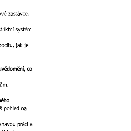
vé zastávce, 
triktní systém 
ocitu, jak je 
 uvědomění, co 
kům. 
iného 
š pohled na 
ahavou práci a 