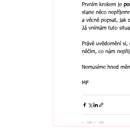
Prvním krokem je 
po
stane něco nepříjem
a věcně popsat, jak d
Já vnímám tuto situac
Právě uvědomění si,
něčím, co nám nepřij
Nemusíme hned měnit
MF