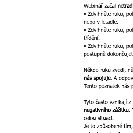
Webinář začal 
netrad
• Zdvihněte ruku, po
nebo v letadle.
• Zdvihněte ruku, po
třídění.
• Zdvihněte ruku, po
postupně dokončujet
Někdo ruku zvedl, ně
nás spojuje
. A odpo
Tento poznatek nás 
Tyto často vznikají z
negativního zážitku
.
celou situaci.
Je to způsobené tím,