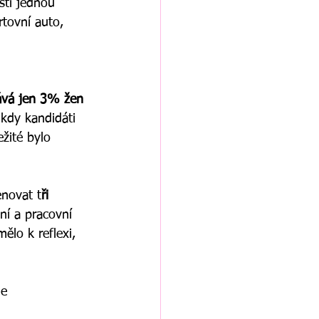
sti jednou 
rtovní auto, 
vá jen 3% žen 
 kdy kandidáti 
žité bylo 
enovat t
ři 
ní a pracovní 
ělo k reflexi, 
me 