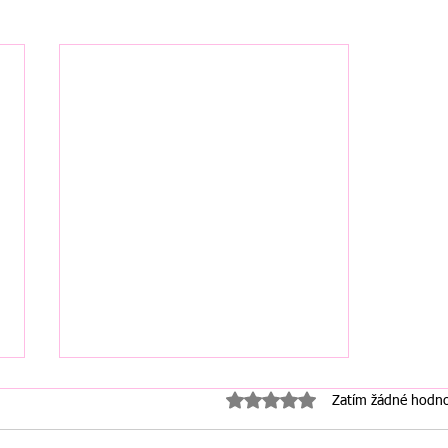
Hodnoceno 0 z 5 hvězdiček.
Zatím žádné hodno