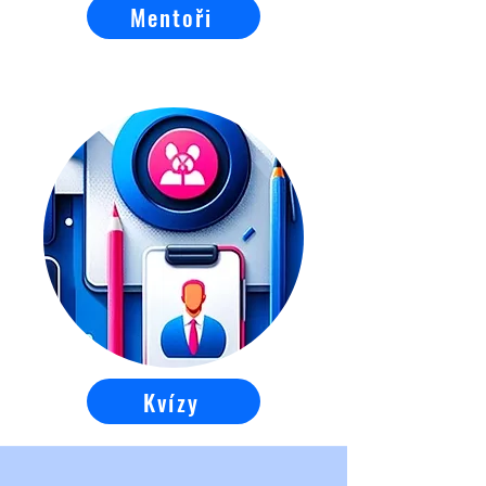
Mentoři
Kvízy